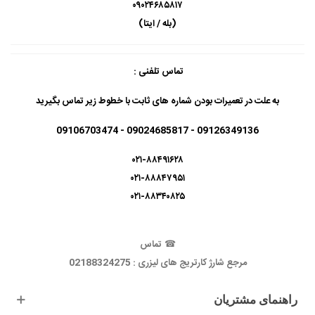
۰۹۰۲۴۶۸۵۸۱۷
(بله / ایتا)
تماس تلفنی :
به علت در تعمیرات بودن شماره های ثابت با خطوط زیر تماس بگیرید
09126349136 - 09024685817 - 09106703474
۰۲۱-۸۸۴۹۱۶۲۸
۰۲۱-۸۸۸۴۷۹۵۱
۰۲۱-۸۸۳۴۰۸۲۵
☎
تماس
مرجع شارژ کارتریج های لیزری : 02188324275
راهنمای مشتریان