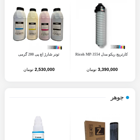
تونر شارژ برادر 500 گرمی
تونر یکبار شارژ برادر ویستا برای
کارتریج های Brother
230,000
1,300,000
تومان
تومان
جوهر