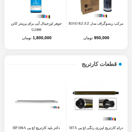
مرکب ریسوگراف مدل RISO RZ-EZ
جوهر اورجینال آبی برای پرینتر کانن
جو
G2400
1,800,000
950,000
تومان
تومان
قطعات کارتریج
درام کارتریج لیزری رنگی اچ پی 507A
دکتر بلید کارتریج اچ پی HP 106A
کارتر