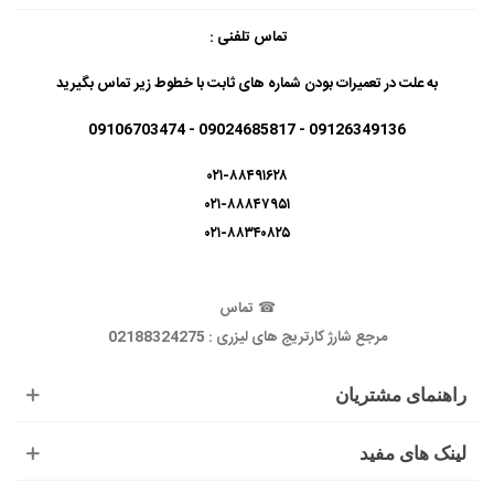
تماس تلفنی :
به علت در تعمیرات بودن شماره های ثابت با خطوط زیر تماس بگیرید
09126349136 - 09024685817 - 09106703474
۰۲۱-۸۸۴۹۱۶۲۸
۰۲۱-۸۸۸۴۷۹۵۱
۰۲۱-۸۸۳۴۰۸۲۵
☎
تماس
مرجع شارژ کارتریج های لیزری : 02188324275
راهنمای مشتریان
لینک های مفید