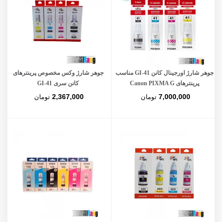
جوهر شارژ اورجینال کانن GI-41 مناسب
جوهر شارژ وکس مخصوص پرینترهای
پرینترهای Canon PIXMA G
کانن سری GI-41
2,367,000
7,000,000
تومان
تومان