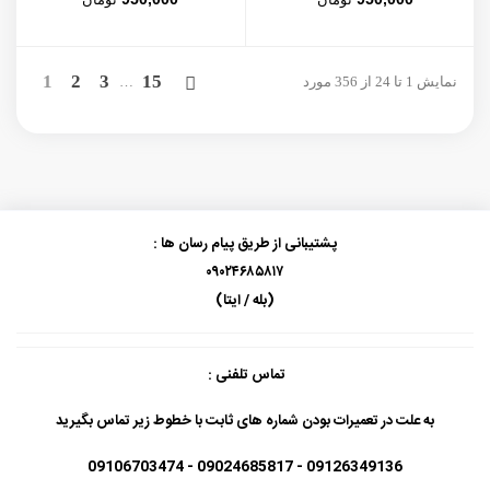
بعدی
1
2
3
15
نمایش 1 تا 24 از 356 مورد
…
پشتیبانی از طریق پیام رسان ها :
۰۹۰۲۴۶۸۵۸۱۷
(بله / ایتا)
تماس تلفنی :
به علت در تعمیرات بودن شماره های ثابت با خطوط زیر تماس بگیرید
09126349136 - 09024685817 - 09106703474