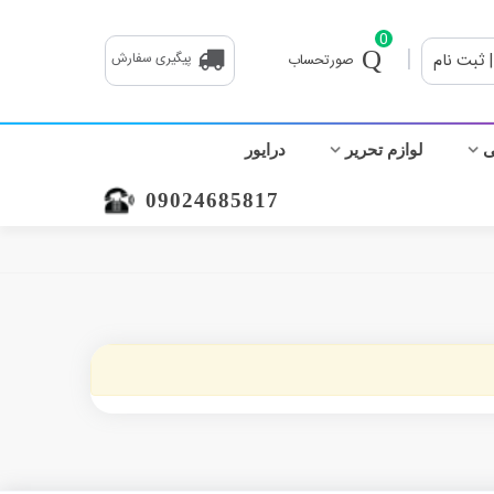
0
|
| ثبت نام
پیگیری سفارش
صورتحساب
ی
لوازم تحریر
درایور
09024685817