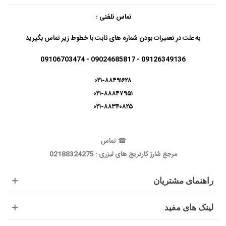
تماس تلفنی :
به علت در تعمیرات بودن شماره های ثابت با خطوط زیر تماس بگیرید
09126349136 - 09024685817 - 09106703474
۰۲۱-۸۸۴۹۱۶۲۸
۰۲۱-۸۸۸۴۷۹۵۱
۰۲۱-۸۸۳۴۰۸۲۵
☎
تماس
مرجع شارژ کارتریج های لیزری : 02188324275
راهنمای مشتریان
لینک های مفید