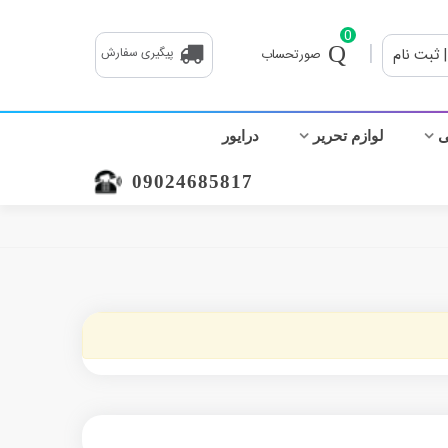
0
|
| ثبت نام
پیگیری سفارش
صورتحساب
ی
لوازم تحریر
درایور
09024685817