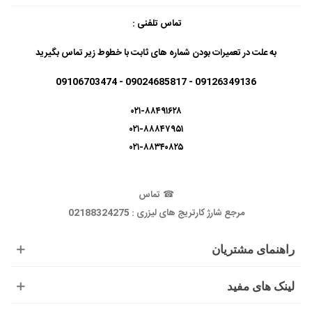
تماس تلفنی :
به علت در تعمیرات بودن شماره های ثابت با خطوط زیر تماس بگیرید
09126349136 - 09024685817 - 09106703474
۰۲۱-۸۸۴۹۱۶۲۸
۰۲۱-۸۸۸۴۷۹۵۱
۰۲۱-۸۸۳۴۰۸۲۵
☎
تماس
مرجع شارژ کارتریج های لیزری : 02188324275
راهنمای مشتریان
لینک های مفید