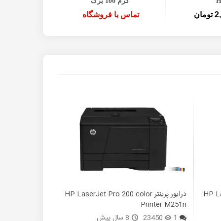
H
گرم 100 برگ
ان
تماس با فروشگاه
320,000 توما
HP Lase
درایور پرینتر HP LaserJet Pro 200 color
Printer M251n
1
23450
8 سال پیش