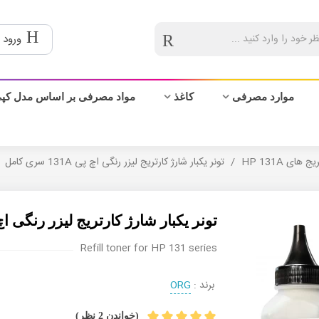
ورود 
موارد مصرفی
کاغذ
مواد مصرفی بر اساس مدل کپ
ج های HP 131A
/
تونر یکبار شارژ کارتریج لیزر رنگی اچ پی 131A سری کامل
تونر یکبار شارژ کارتریج لیزر رنگی اچ پی 131A سر
Refill toner for HP 131 series
برند :
ORG
(خواندن 2 نظر)