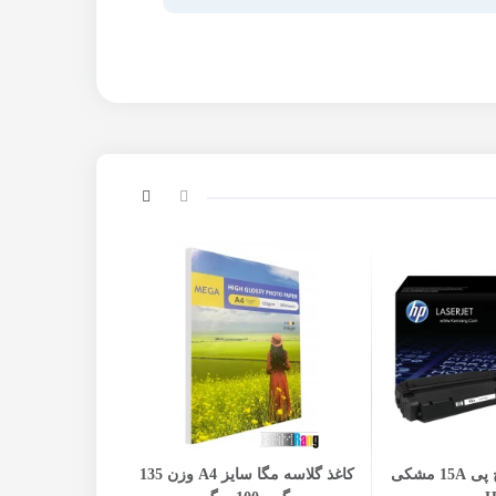
ه سبد خرید
افزودن 
کارتریج لیزری اچ پی 15A مشکی
کاغذ گلاسه مگا سایز A4 وزن 135
بلید کپی شارپ 516