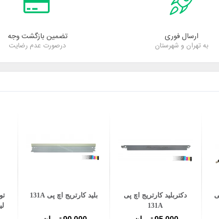
ارسال فوری
تضمین بازگشت وجه
به تهران و شهرستان
درصورت عدم رضایت
افزودن به سبد خرید
افزودن به سبد خرید
ی
دکتربلید کارتریج اچ پی
بلید کارتریج اچ پی 131A
تو
131A