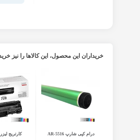
خریداران این محصول، این کالاها را نیز خریده
افزودن به سبد خرید
افزودن ب
درام کپی شارپ AR-5516
کارتریج لیزری 