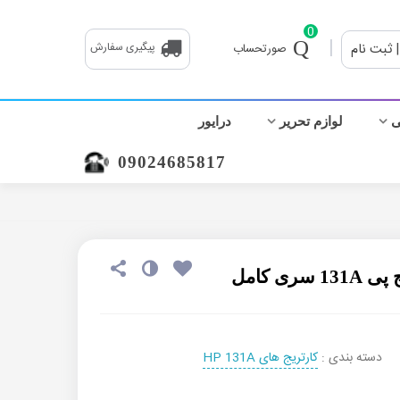
0
|
| ثبت نام
پیگیری سفارش
صورتحساب
ی
لوازم تحریر
درایور
09024685817
ی کامل
دسته بندی :
کارتریج های HP 131A