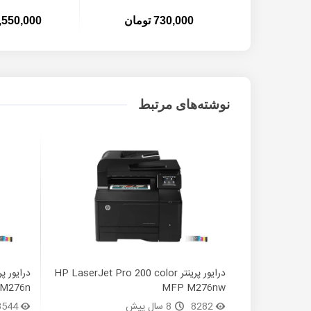
730,000 تومان
1,550,000 توم
نوشته‌های مرتبط
درایور پرینتر HP LaserJet Pro 200 color
M276n
MFP M276nw
8282
8 سال پیش
8544