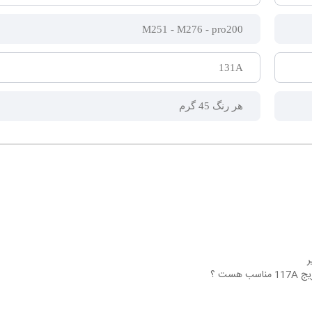
M251 - M276 - pro200
131A
هر رنگ 45 گرم
ر
 هست ؟