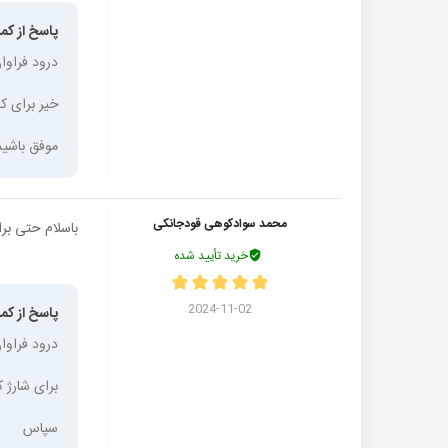
پاسخ از کمر
درود فراوا
خیر برای کارتریج 117a اچ پی باید از تونر شارژ
موفق باشید
محمد سوادکوهی قودجانکی
باسلام حتی برای 
خرید تأیید شده
2024-11-02
پاسخ از کمر
درود فراوا
برای شارژ 
سپاس