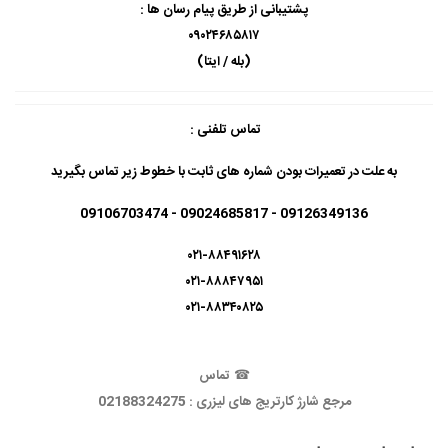
پشتیبانی از طریق پیام رسان ها :
۰۹۰۲۴۶۸۵۸۱۷
(بله / ایتا)
تماس تلفنی :
به علت در تعمیرات بودن شماره های ثابت با خطوط زیر تماس بگیرید
09126349136 - 09024685817 - 09106703474
۰۲۱-۸۸۴۹۱۶۲۸
۰۲۱-۸۸۸۴۷۹۵۱
۰۲۱-۸۸۳۴۰۸۲۵
☎
تماس
مرجع شارژ کارتریج های لیزری : 02188324275