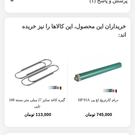
پرسش و پاسخ (1)
خریداران این محصول، این کالاها را نیز خریده
اند:
درام کارتریج اچ پی HP 93A
گیره کاغذ سایز 27 میلی متر-بسته 100
کاغ
تایی
745,000 تومان
113,000 تومان