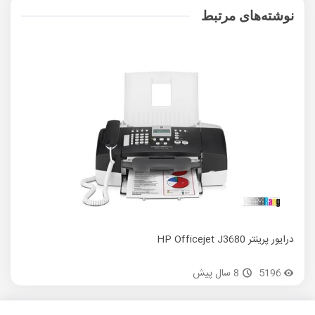
نوشته‌های مرتبط
درایور پرینتر HP Officejet J3680
درایور 
5196
8 سال پیش