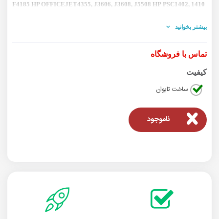
F4185
HP OFFICEJET
4355, J3606, J3608, J5508
HP PSC
1402, 1410
بیشتر بخوانید
تماس با فروشگاه
کیفیت
ساخت تایوان
ناموجود