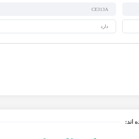
CE313A
دارد
 اند: