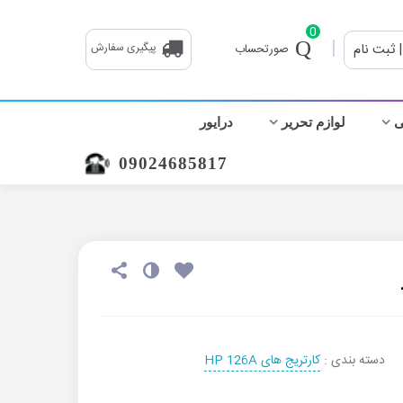
0
|
| ثبت نام
پیگیری سفارش
صورتحساب
ی
لوازم تحریر
درایور
09024685817
دسته بندی :
کارتریج های HP 126A