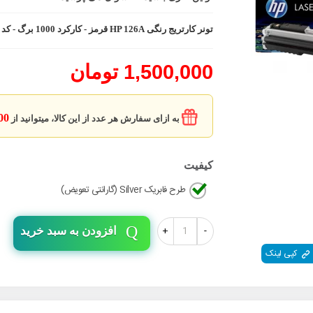
تونر کارتریج رنگی HP 126A قرمز - کارکرد 1000 برگ - کد فنی CE313A
1,500,000 تومان
7500
به ازای سفارش هر عدد از این کالا، میتوانید از
کیفیت
طرح فابریک Silver (گارانتی تعویض)
+
-
افزودن به سبد خرید
کپی لینک