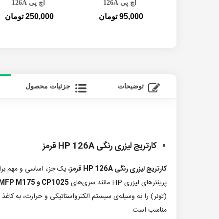
126
اچ پی 126A
اچ پی 126A
ومان
95,000 تومان
250,000 تومان
توضیحات
جزئیات محصول
کارتریج لیزری رنگی HP 126A قرمز
کارتریج لیزری رنگی HP 126A قرمز،
پرینترهای لیزری HP مانند سری‌های
CP1025 و MFP M175
(تونر) را به وسیله‌ی سیستم الکترواستاتیکی و حرارت، به کاغذ 
مناسب است.