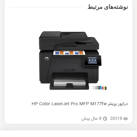
نوشته‌های مرتبط
درایور پرینتر HP Color LaserJet Pro MFP M177fw
درایور پری
28318
8 سال پیش