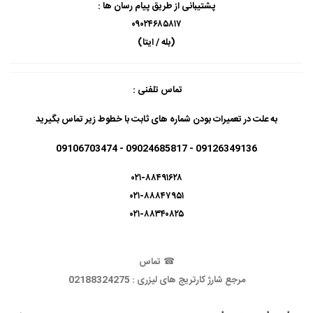
پشتیبانی از طریق پیام رسان ها :
۰۹۰۲۴۶۸۵۸۱۷
(بله / ایتا)
تماس تلفنی :
به علت در تعمیرات بودن شماره های ثابت با خطوط زیر تماس بگیرید
09126349136 - 09024685817 - 09106703474
۰۲۱-۸۸۴۹۱۶۲۸
۰۲۱-۸۸۸۴۷۹۵۱
۰۲۱-۸۸۳۴۰۸۲۵
☎
تماس
مرجع شارژ کارتریج های لیزری : 02188324275