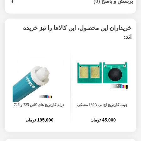
پرسش و پاسخ (0)
خریداران این محصول، این کالاها را نیز خریده
اند:
چیپ کارتریج اچ پی 130A مشکی
درام کارتریج های کانن 725 و 726
45,000 تومان
195,000 تومان