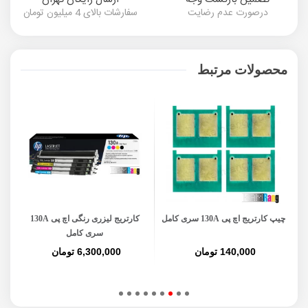
درصورت عدم رضایت
سفارشات بالای 4 میلیون تومان
محصولات مرتبط
چیپ کارتریج اچ پی 130A سری کامل
کارتریج لیزری رنگی اچ پی 130A
سری کامل
140,000 تومان
6,300,000 تومان