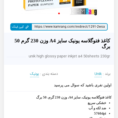
کپی لینک
کاغذ فتوگلاسه یونیک سایز A4 وزن 230 گرم 50
برگ
unik high glossy paper inkjet a4 50sheets 230gr
برند :
Unik
دسته بندی :
یونیک
اولین نفری باشید که سوال می پرسید
کاغذ فتوگلاسه یونیک، سایز A4، وزن 230 گرم، 50 برگ
خشکی سریع
ضد لکه و آب
5760dpi