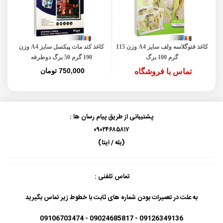
کاغذ فتوگلاسه ولف سایز A4 وزن 115
کاغذ کتد مات پیکسل سایز A4 وزن
گرم 100 برگ
190 گرم 50 برگ دوطرفه
750,000 تومان
تماس با فروشگاه
پشتیبانی از طریق پیام رسان ها :
۰۹۰۲۴۶۸۵۸۱۷
(بله / ایتا)
تماس تلفنی :
به علت در تعمیرات بودن شماره های ثابت با خطوط زیر تماس بگیرید
09126349136 - 09024685817 - 09106703474