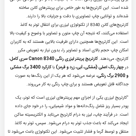
شده است. این کارتریج‌ها به طور خاص برای پرینترهای کانن ساخته
شده‌اند و توانایی چاپ تصاویری با دقت و جزئیات بالا را دارند.
کارتریج‌های کانن 8340 از تکنولوژی لیزری برای انتقال تونر به کاغذ
استفاده می‌کنند، که نتیجه آن چاپ متون و تصاویر با وضوح و کیفیت بالا
است. این کارتریج‌ها همچنین دارای ظرفیت بالایی هستند که به کاربران
امکان چاپ حجم بالای اسناد و تصاویر را، بدون نیاز به تعویض مکرر
کارتریج، می‌دهند.
کارتریج پرینتر لیزری رنگی Canon 8340 سری کامل
،
در
چهار رنگ اصلی (مشکی، آبی، زرد و قرمز)
با
کارکرد 3400 برگ مشکی
و 2900 برگ رنگی،
عرضه می‌شود که هر یک از این رنگ‌ها به صورت
جداگانه قابل تعویض هستند و برای چاپ رنگی به کار می‌روند.
"کارتریج لیزری یکی از اجزای مهم پرینترهای لیزری است که تونر، یک
پودر بسیار ریز شامل رنگ‌دانه‌ها و مواد شیمیایی، را در خود جای داده
است. در فرآیند چاپ، لیزر به درام کارتریج می‌تابد و الکتریسیته ساکن
ایجاد می‌کند که باعث جذب تونر به درام می‌شود. سپس، تونر به کاغذ
منتقل و توسط گرما و فشار تثبیت می‌شود. این تکنولوژی باعث می‌شود تا