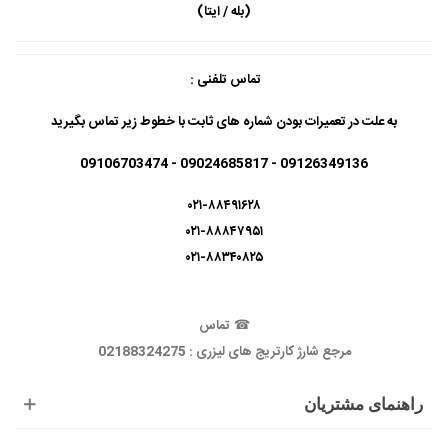
(بله / ایتا)
تماس تلفنی :
به علت در تعمیرات بودن شماره های ثابت با خطوط زیر تماس بگیرید
09126349136 - 09024685817 - 09106703474
۰۲۱-۸۸۴۹۱۶۲۸
۰۲۱-۸۸۸۴۷۹۵۱
۰۲۱-۸۸۳۴۰۸۲۵
☎
تماس
مرجع شارژ کارتریج های لیزری : 02188324275
راهنمای مشتریان