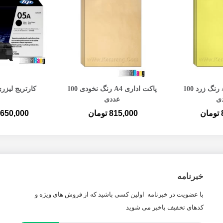
ه سبد خرید
افزودن به سبد خرید
افزودن ب
پاکت اداری A4 رنگ زرد 100
پاکت اداری A4 رنگ نخودی 100
کارتریج لیزری 
ی
عددی
ن
815,000 تومان
1,650,000 توم
خبرنامه
با عضویت در خبرنامه اولین کسی باشید که از فروش های ویژه و
کدهای تخفیف باخبر می شوید