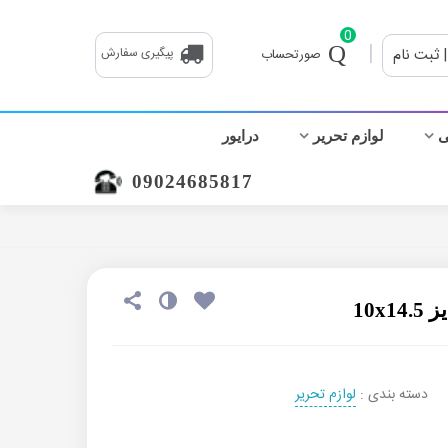
0
|
| ثبت نام
پیگیری سفارش
صورتحساب
ی
لوازم تحریر
درایور
09024685817
10x
دسته بندی :
لوازم تحریر