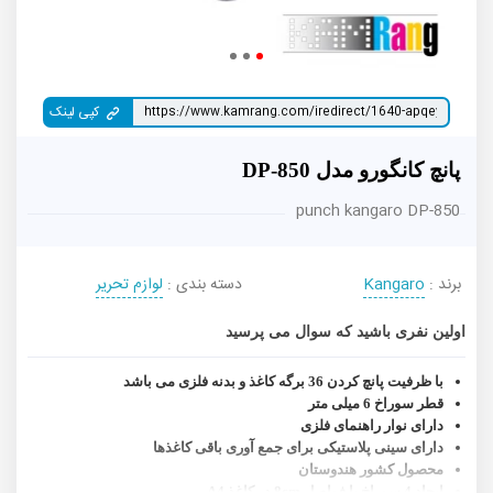
کپی لینک
پانچ کانگورو مدل DP-850
punch kangaro DP-850
برند :
Kangaro
دسته بندی :
لوازم تحریر
اولین نفری باشید که سوال می پرسید
با ظرفیت پانچ کردن 36 برگه کاغذ و بدنه فلزی می باشد
قطر سوراخ 6 میلی متر
دارای نوار راهنمای فلزی
دارای سینی پلاستیکی برای جمع آوری باقی کاغذها
محصول کشور هندوستان
ایجاد 4 سوراخ با فواصل 8cm در کاغذ A4