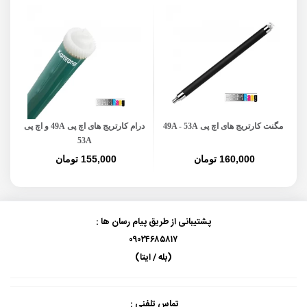
مگنت کارتریج های اچ پی 49A - 53A
درام کارتریج های اچ پی 49A و اچ پی
53A
160,000 تومان
155,000 تومان
پشتیبانی از طریق پیام رسان ها :
۰۹۰۲۴۶۸۵۸۱۷
(بله / ایتا)
تماس تلفنی :