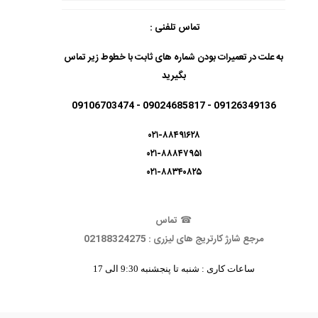
تماس تلفنی :
به علت در تعمیرات بودن شماره های ثابت با خطوط زیر تماس
بگیرید
09126349136 - 09024685817 - 09106703474
۰۲۱-۸۸۴۹۱۶۲۸
۰۲۱-۸۸۸۴۷۹۵۱
۰۲۱-۸۸۳۴۰۸۲۵
☎
تماس
مرجع شارژ کارتریج های لیزری : 02188324275
ساعات کاری : شنبه تا پنجشنبه 9:30 الی 17