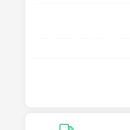
KX-FP205 , KX-FP215 , KX-FC228 , KX-FG2452 , KX-FP
, KX-FC225 , KX-FG2658 , KX-FP208 , KX-FC