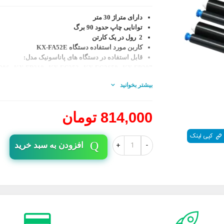
دارای متراژ 30 متر
توانایی چاپ حدود 90 برگ
2 رول در یک کارتن
کاربن مورد استفاده دستگاه KX-FA52E
قابل استفاده در دستگاه های پاناسونیک مدل:
206 , KX-FP218 , KX-FC253 , KX-FG2658 , KX-FP207
226 , KX-FC258 , KX-FG5643 ,
KX-FC205, KX-FC215
بیشتر بخوانید
814,000 تومان
کپی لینک
+
-
افزودن به سبد خرید