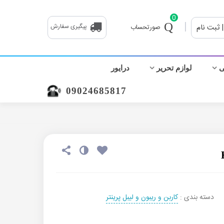
0
|
| ثبت نام
پیگیری سفارش
صورتحساب
ی
لوازم تحریر
درایور
09024685817
دسته بندی :
کاربن و ریبون و لیبل پرینتر