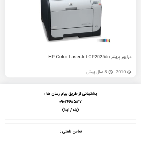
درایور پرینتر HP Color LaserJet CP2025dn
درایور پ
2010
8 سال پیش
پشتیبانی از طریق پیام رسان ها :
۰۹۰۲۴۶۸۵۸۱۷
(بله / ایتا)
تماس تلفنی :