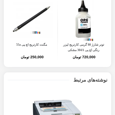
تونر شارژ 80 گرمی کارتریج لیزر
مگنت کارتریج اچ پی 55a
چیپ 
رنگی اچ پی 304A مشکی
720,000 تومان
250,000 تومان
نوشته‌های مرتبط