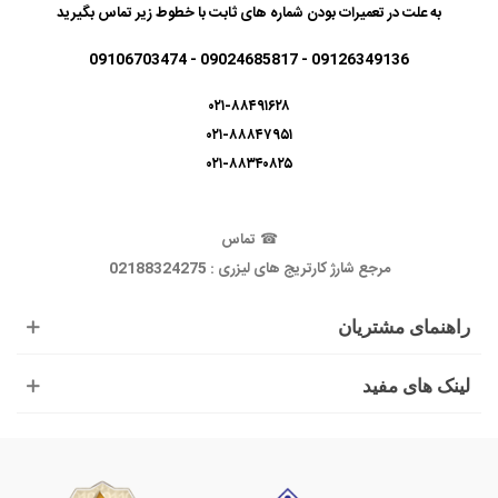
به علت در تعمیرات بودن شماره های ثابت با خطوط زیر تماس بگیرید
09126349136 - 09024685817 - 09106703474
۰۲۱-۸۸۴۹۱۶۲۸
۰۲۱-۸۸۸۴۷۹۵۱
۰۲۱-۸۸۳۴۰۸۲۵
☎
تماس
مرجع شارژ کارتریج های لیزری : 02188324275
راهنمای مشتریان
لینک های مفید