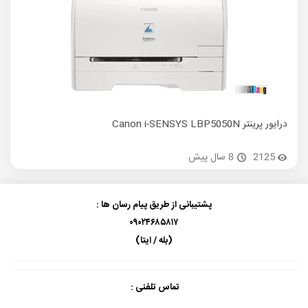
درایور پرینتر Canon i-SENSYS LBP5050N
درایور پ
2125
8 سال پیش
پشتیبانی از طریق پیام رسان ها :
۰۹۰۲۴۶۸۵۸۱۷
(بله / ایتا)
تماس تلفنی :