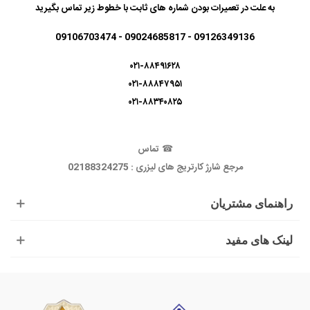
به علت در تعمیرات بودن شماره های ثابت با خطوط زیر تماس بگیرید
09126349136 - 09024685817 - 09106703474
۰۲۱-۸۸۴۹۱۶۲۸
۰۲۱-۸۸۸۴۷۹۵۱
۰۲۱-۸۸۳۴۰۸۲۵
☎
تماس
مرجع شارژ کارتریج های لیزری : 02188324275
راهنمای مشتریان
لینک های مفید