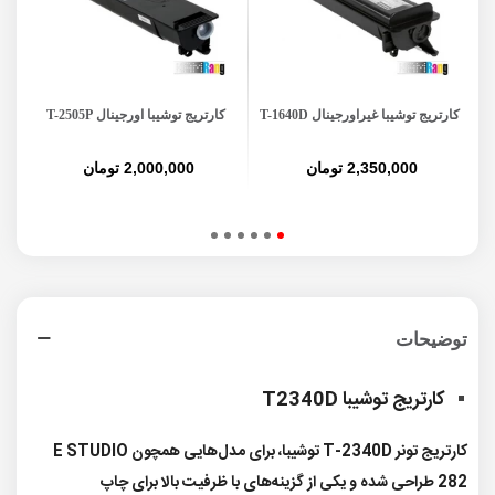
کارتریج توشیبا غیراورجینال T-1640D
کارتریج توشیبا اورجینال T-2505P
کار
2,350,000 تومان
2,000,000 تومان
توضیحات
کارتریج توشیبا T2340D
کارتریج تونر T-2340D توشیبا، برای مدل‌هایی همچون E STUDIO
282 طراحی شده و یکی از گزینه‌های با ظرفیت بالا برای چاپ