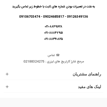
به علت در تعمیرات بودن شماره های ثابت با خطوط زیر تماس بگیرید
09126349136 - 09024685817 - 09106703474
۰۲۱-۸۸۴۹۱۶۲۸
۰۲۱-۸۸۸۴۷۹۵۱
۰۲۱-۸۸۳۴۰۸۲۵
☎
تماس
مرجع شارژ کارتریج های لیزری : 02188324275
راهنمای مشتریان
لینک های مفید