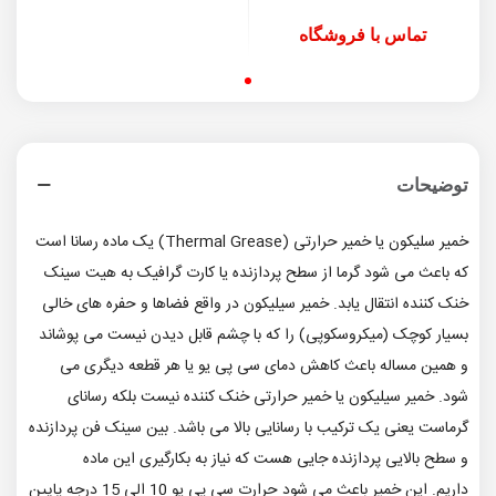
تماس با فروشگاه
توضیحات
خمیر سلیکون یا خمیر حرارتی ‏(‏Thermal Grease‏)‏ یک ماده رسانا است
که باعث می شود گرما از سطح پردازنده یا کارت گرافیک به هیت سینک
خنک کننده انتقال یابد‏.‏ خمیر سیلیکون در واقع فضاها و حفره های خالی
بسیار کوچک ‏(‏میکروسکوپی‏)‏ را که با چشم قابل دیدن نیست می پوشاند
و همین مساله باعث کاهش دمای سی پی یو یا هر قطعه دیگری می
شود‏.‏ خمیر سیلیکون یا خمیر حرارتی خنک کننده نیست بلکه رسانای
گرماست یعنی یک ترکیب با رسانایی بالا می باشد. بین سینک فن پردازنده
و سطح بالایی پردازنده جایی هست که نیاز به بکارگیری این ماده
داریم. این خمیر باعث می شود حرارت سی پی یو 10 الی 15 درجه پایین