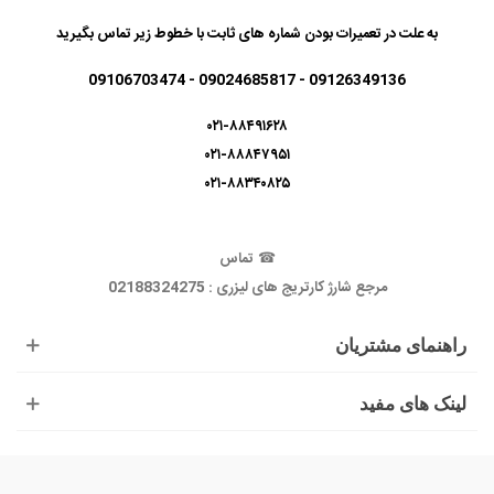
به علت در تعمیرات بودن شماره های ثابت با خطوط زیر تماس بگیرید
09126349136 - 09024685817 - 09106703474
۰۲۱-۸۸۴۹۱۶۲۸
۰۲۱-۸۸۸۴۷۹۵۱
۰۲۱-۸۸۳۴۰۸۲۵
☎
تماس
مرجع شارژ کارتریج های لیزری : 02188324275
راهنمای مشتریان
لینک های مفید