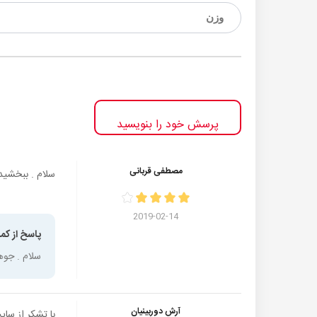
وزن
پرسش خود را بنویسید
مصطفی قربانی
سلام . ببخشید این جوه
2019-02-14
پاسخ از کمر
سلام . جوه
آرش دوربینیان
با تشکر از سا