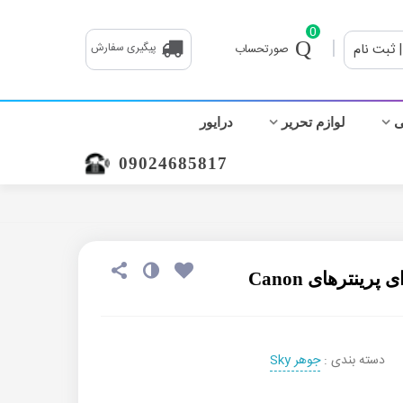
0
|
| ثبت نام
پیگیری سفارش
صورتحساب
ی
لوازم تحریر
درایور
09024685817
دسته بندی :
جوهر Sky