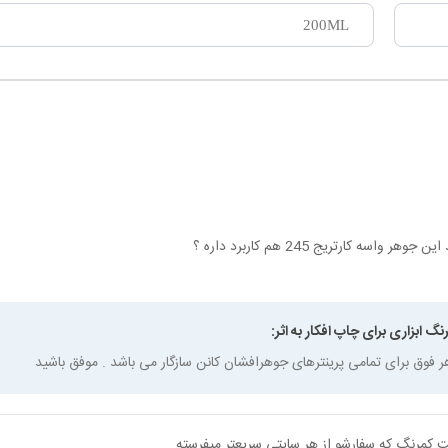
200ML
ر واسه کارتریج 245 هم کاربرد داره ؟
نگ ابزاری برای چاپ افکار به اثر:
ر فوق برای تمامی پرینترهای جوهرافشان کانن سازگار می باشد . موفق باشید
یت کمرنگ که سفارشو از هر سایتی سریعتر میفرسته