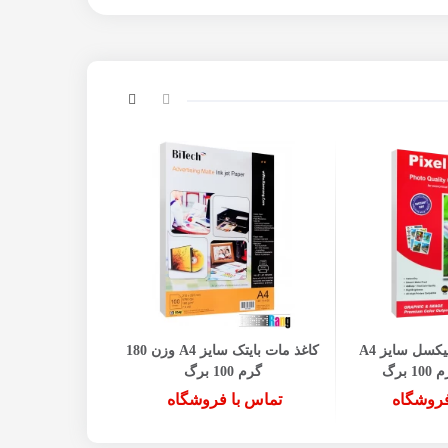
کاغذ فتوگلاسه پیکسل سایز A4
کاغذ مات بایتک سایز A4 وزن 180
گرم 100 برگ
135 گرم پشت چسب دار
فروشگاه
تماس با فروشگاه
تماس با 