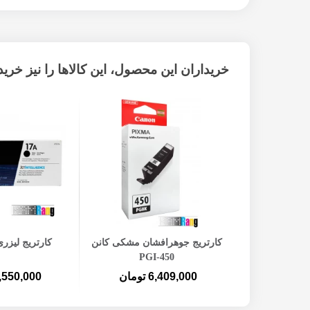
خریداران این محصول، این کالاها را نیز خریده
افزودن به سبد خرید
افزودن ب
کارتریج جوهرافشان مشکی کانن
کارتریج لیزری ا
PGI-450
6,409,000 تومان
1,550,000 توم