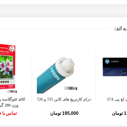
 اند:
ه سبد خرید
افزودن به سبد خرید
چ پی 17A
درام کارتریج های کانن 725 و 726
وزن 200 گرم 100 برگ
ان
195,000 تومان
تماس با 