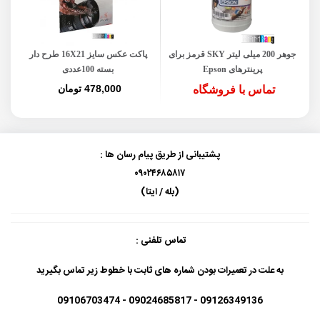
جوهر 200 میلی لیتر SKY قرمز برای
پاکت عکس سایز 16X21 طرح دار
طلق پر
پرینترهای Epson
بسته 100عددی
478,000 تومان
تماس با فروشگاه
پشتیبانی از طریق پیام رسان ها :
۰۹۰۲۴۶۸۵۸۱۷
(بله / ایتا)
تماس تلفنی :
به علت در تعمیرات بودن شماره های ثابت با خطوط زیر تماس بگیرید
09126349136 - 09024685817 - 09106703474