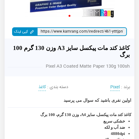
کپی لینک
کاغذ کتد مات پیکسل سایز A3 وزن 130 گرم 100
برگ
Pixel A3 Coated Matte Paper 130g 100sh
برند :
Pixel
دسته بندی :
کاغذ
اولین نفری باشید که سوال می پرسید
کاغذ کتد مات پیکسل، سایز A4، وزن 130 گرم، 100 برگ
خشکی سریع
ضد آب و لکه
4880dpi