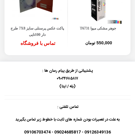
جوهر مشکی میوا T6731
پاکت عکس پرسنلی سایز 7X8 طرح
دار 100تایی
550,000 تومان
تماس با فروشگاه
پشتیبانی از طریق پیام رسان ها :
۰۹۰۲۴۶۸۵۸۱۷
(بله / ایتا)
تماس تلفنی :
به علت در تعمیرات بودن شماره های ثابت با خطوط زیر تماس بگیرید
09126349136 - 09024685817 - 09106703474