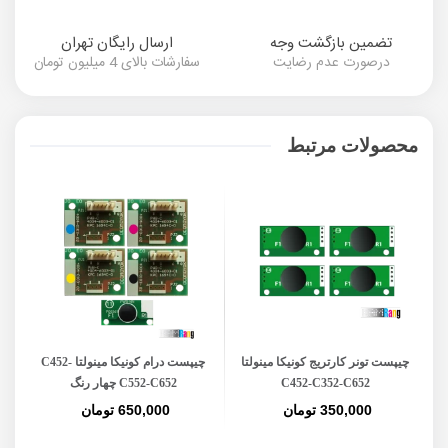
تضمین بازگشت وجه
ارسال رایگان تهران
درصورت عدم رضایت
سفارشات بالای 4 میلیون تومان
محصولات مرتبط
چیپست تونر کارتریج کونیکا مینولتا
چیپست درام کونیکا مینولتا C452-
چ
C452-C352-C652
C552-C652 چهار رنگ
350,000 تومان
650,000 تومان