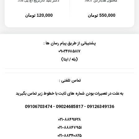
محلول هدبازکن SKY
دکتر بلید کارتریج اچ پی 55a
550,000 تومان
120,000 تومان
پشتیبانی از طریق پیام رسان ها :
۰۹۰۲۴۶۸۵۸۱۷
(بله / ایتا)
تماس تلفنی :
به علت در تعمیرات بودن شماره های ثابت با خطوط زیر تماس بگیرید
09126349136 - 09024685817 - 09106703474
۰۲۱-۸۸۴۹۱۶۲۸
۰۲۱-۸۸۸۴۷۹۵۱
۰۲۱-۸۸۳۴۰۸۲۵