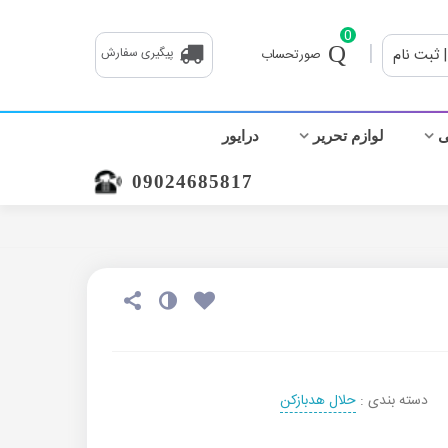
0
|
| ثبت نام
پیگیری سفارش
صورتحساب
ی
لوازم تحریر
درایور
09024685817
دسته بندی :
حلال هدبازکن