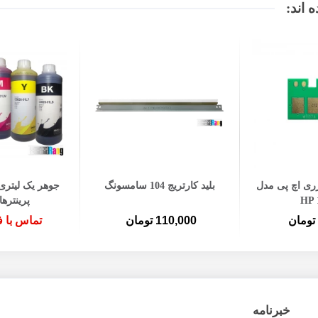
 اند:
ه سبد خرید
افزودن به سبد خرید
زری اچ پی مدل
بلید کارتریج 104 سامسونگ
جوهر یک لیتری
HP 
پرینتره
110,000 تومان
تماس با 
خبرنامه