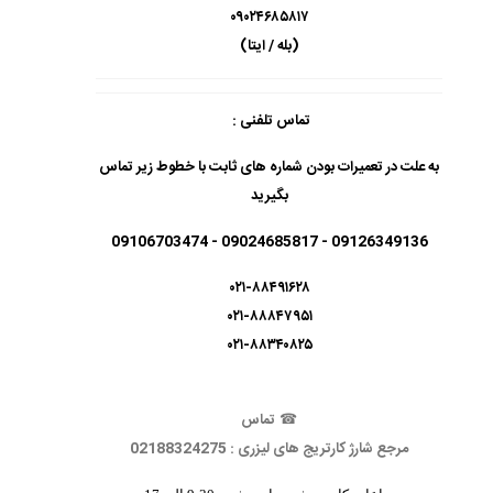
۰۹۰۲۴۶۸۵۸۱۷
(بله / ایتا)
تماس تلفنی :
به علت در تعمیرات بودن شماره های ثابت با خطوط زیر تماس
بگیرید
09126349136 - 09024685817 - 09106703474
۰۲۱-۸۸۴۹۱۶۲۸
۰۲۱-۸۸۸۴۷۹۵۱
۰۲۱-۸۸۳۴۰۸۲۵
☎
تماس
مرجع شارژ کارتریج های لیزری : 02188324275