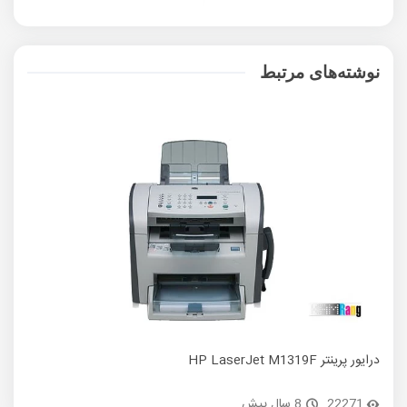
نوشته‌های مرتبط
درایور پرینتر HP LaserJet M1319F
درایور 
22271
8 سال پیش