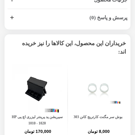
پرسش و پاسخ (0)
خریداران این محصول، این کالاها را نیز خریده
اند:
بوش سر مگنت کارتریج کانن 303
سپریشن پد پرینتر لیزری اچ پی HP
د
1010 - 1020
8,000 تومان
170,000 تومان