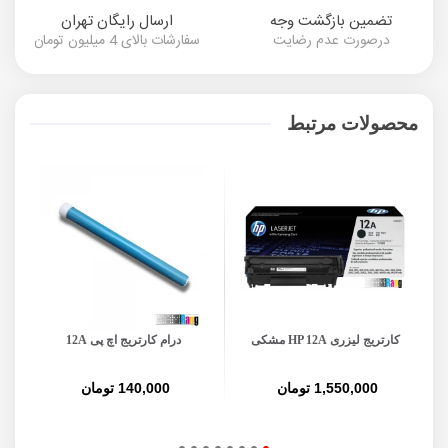
تضمین بازگشت وجه
ارسال رایگان تهران
درصورت عدم رضایت
سفارشات بالای 4 میلیون تومان
محصولات مرتبط
کارتریج لیزری HP 12A مشکی
درام کارتریج اچ پی 12A
ت
1,550,000 تومان
140,000 تومان