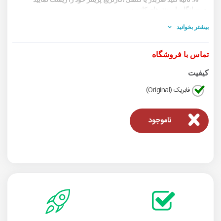
سازگار با پرینترهای کانن :
IP2700- IP2702- MP240- MP250- MP260- MP270- MP280-
MP480- MP490- MP495- MP499- MX320- MX330-MX340-
بیشتر بخوانید
MX350- MX360- MX410- MX420
تماس با فروشگاه
کیفیت
فابریک (Original)
ناموجود