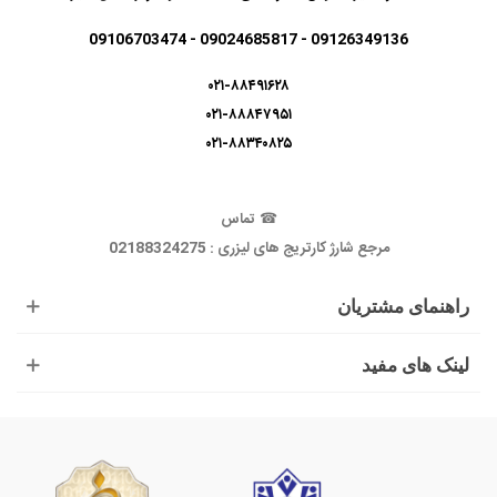
09126349136 - 09024685817 - 09106703474
۰۲۱-۸۸۴۹۱۶۲۸
۰۲۱-۸۸۸۴۷۹۵۱
۰۲۱-۸۸۳۴۰۸۲۵
☎
تماس
مرجع شارژ کارتریج های لیزری : 02188324275
راهنمای مشتریان
لینک های مفید