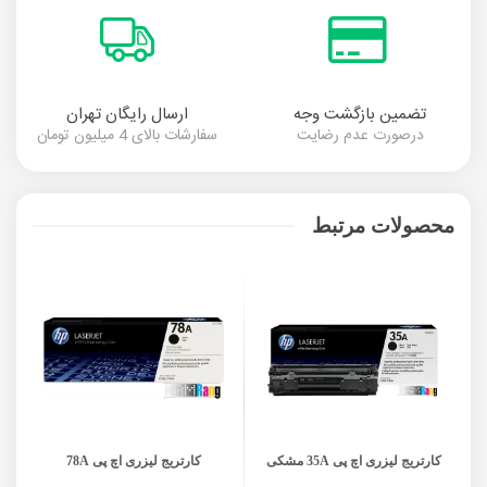
تضمین بازگشت وجه
ارسال رایگان تهران
درصورت عدم رضایت
سفارشات بالای 4 میلیون تومان
محصولات مرتبط
کارتریج لیزری اچ پی 35A مشکی
کارتریج لیزری اچ پی 78A
کا