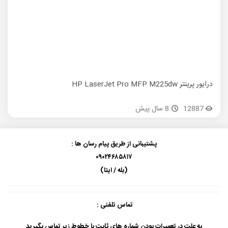
درایور پرینتر HP LaserJet Pro MFP M225dw
درایور پر
12887
8 سال پیش
پشتیبانی از طریق پیام رسان ها :
۰۹۰۲۴۶۸۵۸۱۷
(بله / ایتا)
تماس تلفنی :
به علت در تعمیرات بودن شماره های ثابت با خطوط زیر تماس بگیرید