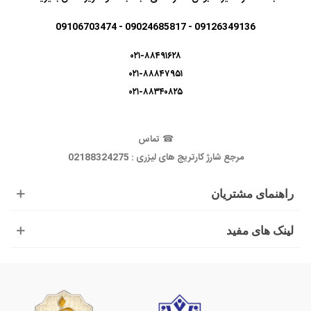
09126349136 - 09024685817 - 09106703474
۰۲۱-۸۸۴۹۱۶۲۸
۰۲۱-۸۸۸۴۷۹۵۱
۰۲۱-۸۸۳۴۰۸۲۵
☎
تماس
مرجع شارژ کارتریج های لیزری : 02188324275
راهنمای مشتریان
لینک های مفید