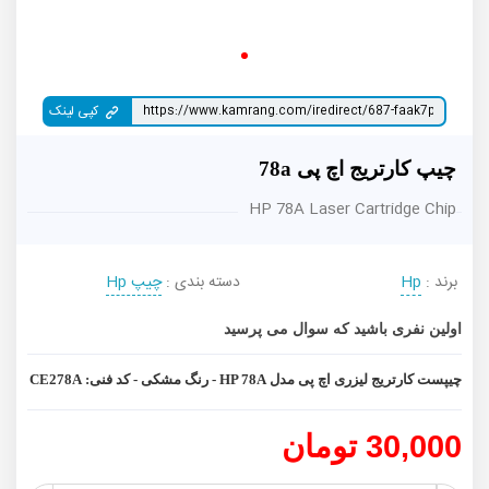
کپی لینک
چیپ کارتریج اچ پی 78a
HP 78A Laser Cartridge Chip
برند :
Hp
دسته بندی :
چیپ Hp
اولین نفری باشید که سوال می پرسید
چیپست کارتریج لیزری اچ پی مدل HP 78A - رنگ مشکی - کد فنی: CE278A
30,000 تومان