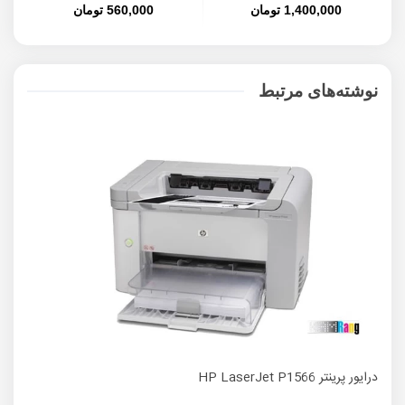
1,400,000 تومان
560,000 تومان
نوشته‌های مرتبط
درایور پرینتر HP LaserJet P1566
درایور پ