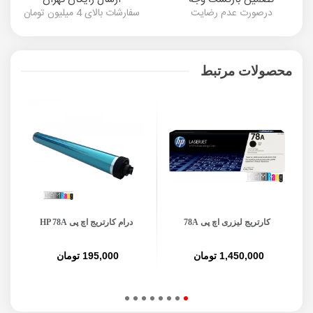
درصورت عدم رضایت
سفارشات بالای 4 میلیون تومان
محصولات مرتبط
کارتریج لیزری اچ پی 78A
درام کارتریج اچ پی HP 78A
1,450,000 تومان
195,000 تومان