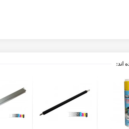
 اند: