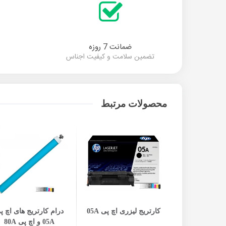
ضمانت 7 روزه
تضمین سلامت و کیفیت اجناس
محصولات مرتبط
افزودن به سبد خرید
افزودن به سبد خرید
کارتریج لیزری اچ پی 05A
درام کارتریج های اچ پ
05A و اچ پی 80A