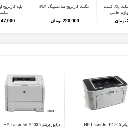
ه سبد خرید
افزودن به سبد خرید
افزودن ب
کت پاک کننده
مگنت کارتریج سامسونگ 4521
وازم جانبی
سامس
ن
220,000 تومان
147,000 توما
HP LaserJet
درایور پرینتر HP LaserJet P2035