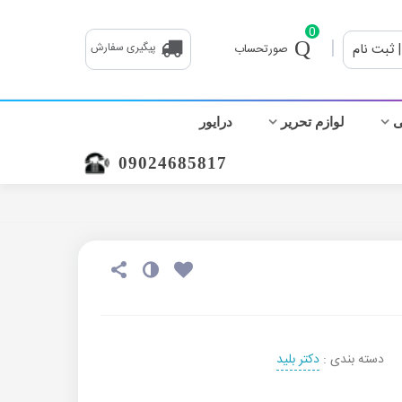
0
|
| ثبت نام
پیگیری سفارش
صورتحساب
ی
لوازم تحریر
درایور
09024685817
دسته بندی :
دکتر بلید