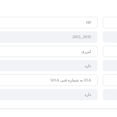
HP
2035_2055
لیزری
دارد
05A به شماره فنی 505A
دارد