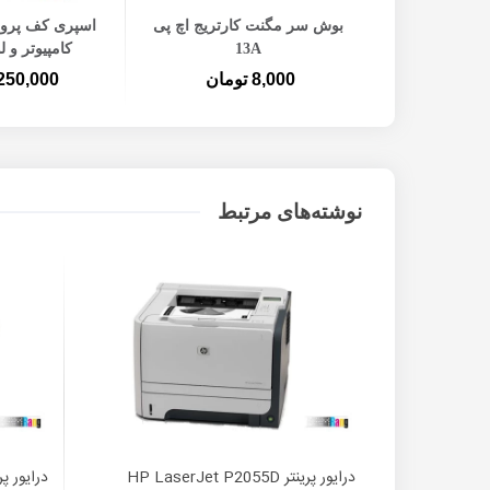
افزودن به سبد خرید
افزودن ب
بوش سر مگنت کارتریج اچ پی
اسپری کف پروت
13A
کامپیوتر و ل
8,000 تومان
250,000 توما
نوشته‌های مرتبط
درایور پرینتر HP LaserJet P2055D
درایور پرینتر  P1505