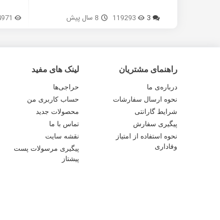
3
119293
8 سال پیش
4971
راهنمای مشتریان
لینک های مفید
درباره‌ی ما
حراجی‌ها
نحوه ارسال سفارشات
حساب کاربری من
شرایط گارانتی
محصولات جدید
پیگیری سفارش
تماس با ما
نحوه استفاده از امتیاز
نقشه سایت
وفاداری
پیگیری مرسولات پست
پیشتاز