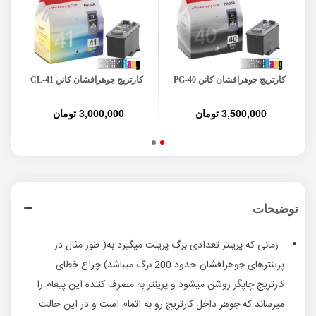
کارتریج جوهرافشان کانن PG-40
کارتریج جوهرافشان کانن CL-41
کی
3,500,000 تومان
3,000,000 تومان
توضیحات
زمانی که پرینتر تعدادی برگ پرینت میگیرد به( طور مثال در
پرینترهای جوهرافشان حدود 200 برگ میباشد) چراغ خطای
کارتریج چاپگر روشن میشود و پرینتر به مصرف کننده این پیغام را
میرساند که جوهر داخل کارتریج رو به اتمام است و در این حالت