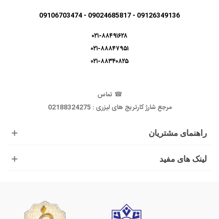
09126349136 - 09024685817 - 09106703474
۰۲۱-۸۸۴۹۱۶۲۸
۰۲۱-۸۸۸۴۷۹۵۱
۰۲۱-۸۸۳۴۰۸۲۵
☎
تماس
مرجع شارژ کارتریج های لیزری : 02188324275
راهنمای مشتریان
لینک های مفید