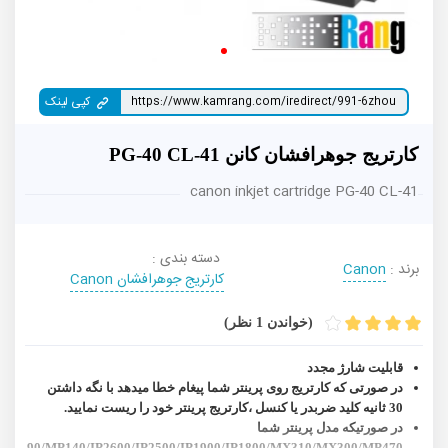
کپی لینک
کارتریج جوهرافشان کانن PG-40 CL-41
canon inkjet cartridge PG-40 CL-41
دسته بندی :
برند :
Canon
کارتریج جوهرافشان Canon
(خواندن 1 نظر)
قابلیت شارژ مجدد
در صورتی که کارتریج روی پرینتر شما پیغام خطا میدهد با نگه داشتن
30 ثانیه کلید ضربدر یا کنسل ،کارتریج پرینتر خود را ریست نمایید.
در صورتیکه مدل پرینتر شما
MP190/MP140/IP2600/IP2500/IP1900/IP1800/MX310/MX300/MP470