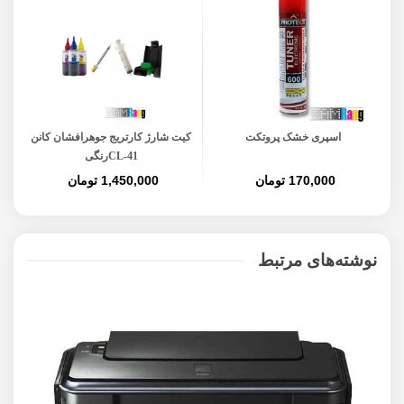
اسپری خشک پروتکت
کیت شارژ کارتریج جوهرافشان کانن
کی
CL-41رنگی
170,000 تومان
1,450,000 تومان
نوشته‌های مرتبط