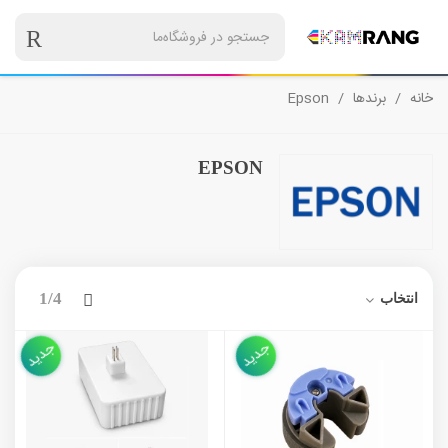
خانه
/
برندها
/
Epson
EPSON
بعدی
1/4
انتخاب
جدید
جدید