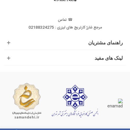
۰۲۱-۸۸۳۴۰۸۲۵
☎
تماس
مرجع شارژ کارتریج های لیزری : 02188324275
راهنمای مشتریان
لینک های مفید