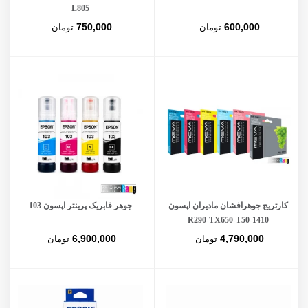
L805
750,000
600,000
تومان
تومان
کارتریج جوهرافشان مادیران اپسون
جوهر فابریک پرینتر اپسون 103
1410-R290-TX650-T50
6,900,000
4,790,000
تومان
تومان