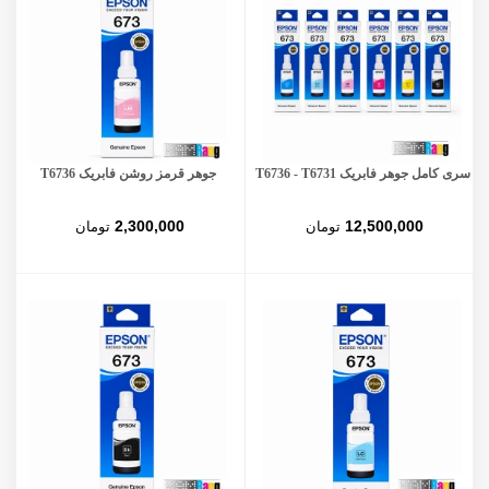
سری کامل جوهر فابریک T6736 - T6731
جوهر قرمز روشن فابریک T6736
2,300,000
12,500,000
تومان
تومان