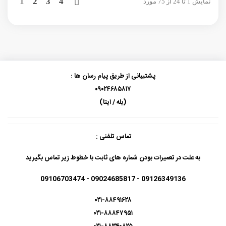
بعدی
1
2
3
4
نمایش 1 تا 24 از 75 مورد
پشتیبانی از طریق پیام رسان ها :
۰۹۰۲۴۶۸۵۸۱۷
(بله / ایتا)
تماس تلفنی :
به علت در تعمیرات بودن شماره های ثابت با خطوط زیر تماس بگیرید
09126349136 - 09024685817 - 09106703474
۰۲۱-۸۸۴۹۱۶۲۸
۰۲۱-۸۸۸۴۷۹۵۱