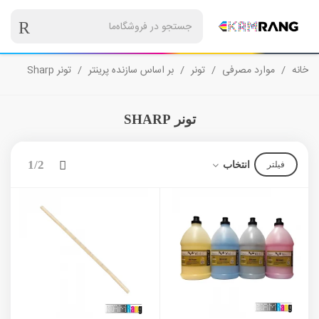
خانه
/
موارد مصرفی
/
تونر
/
بر اساس سازنده پرینتر
/
تونر Sharp
تونر SHARP
بعدی
1/2
انتخاب
فیلتر