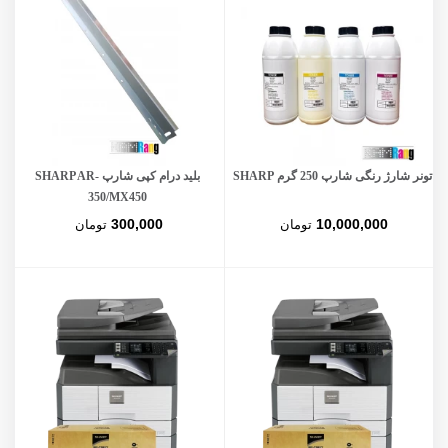
تونر شارژ رنگی شارپ 250 گرم SHARP
بلید درام کپی شارپ SHARP AR-
350/MX450
300,000
10,000,000
تومان
تومان