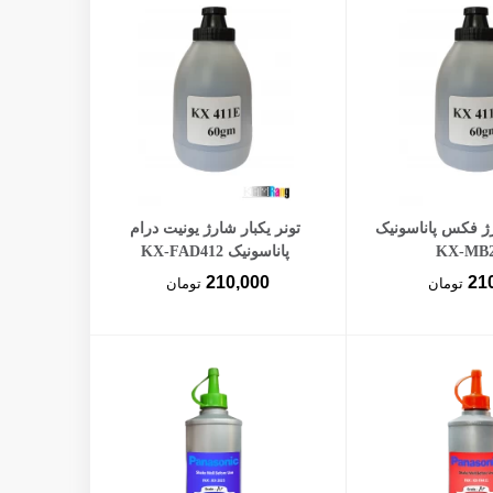
ن به سبد خرید
افزودن به سبد خرید
رژ فکس پاناسونیک
تونر یکبار شارژ یونیت درام
KX-MB2
پاناسونیک KX-FAD412
210,000
21
تومان
تومان