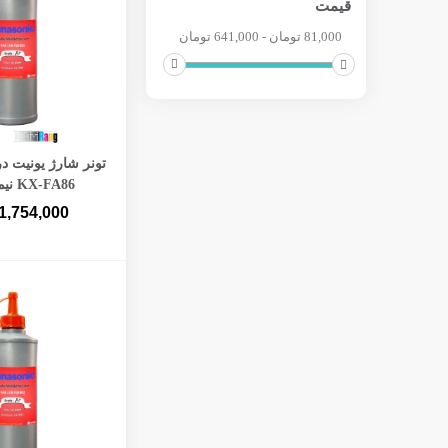
قیمت
81,000 تومان - 641,000 تومان
افزودن به 
تونر شارژ یونیت در
KX-FA86 نیم کیلویی
1,754,000