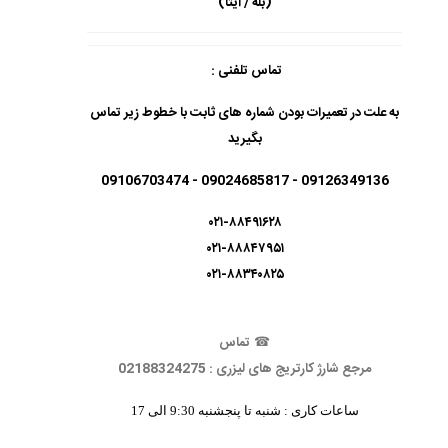
(بله / ایتا)
تماس تلفنی :
به علت در تعمیرات بودن شماره های ثابت با خطوط زیر تماس
بگیرید
09126349136 - 09024685817 - 09106703474
۰۲۱-۸۸۴۹۱۶۲۸
۰۲۱-۸۸۸۴۷۹۵۱
۰۲۱-۸۸۳۴۰۸۲۵
☎
تماس
مرجع شارژ کارتریج های لیزری : 02188324275
ساعات کاری : شنبه تا پنجشنبه 9:30 الی 17