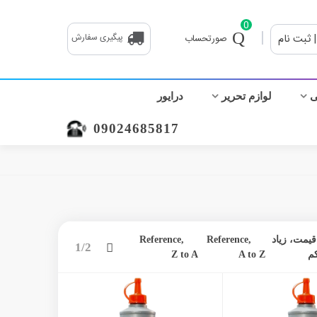
0
|
| ثبت نام
پیگیری سفارش
صورتحساب
ی
لوازم تحریر
درایور
09024685817
قیمت، زیاد
Reference,
Reference,
بعدی
1/2
م
A to Z
Z to A