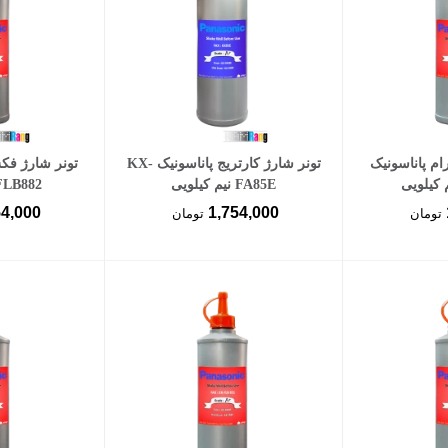
سبد خرید
افزودن به سبد خرید
افزود
ام پاناسونیک
تونر شارژ کارتریج پاناسونیک KX-
FA85E نیم کیلویی
FLB882 نیم کیلو
54,000
1,754,000
تومان
تومان