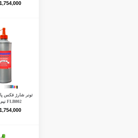
1,754,000
افزودن به 
FLB802 نیم کیلویی
1,754,000