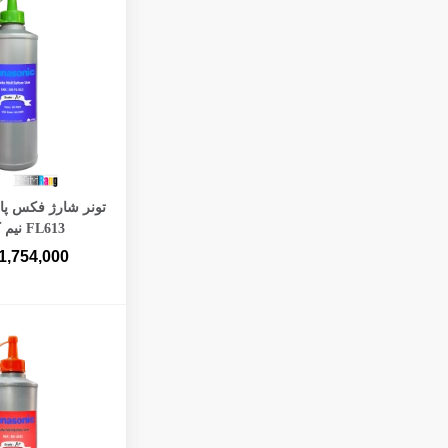
افزودن به 
FL613 نیم کیلویی
1,754,000