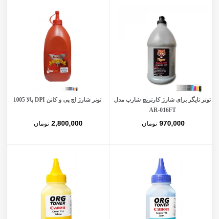
تونر تایگر برای شارژ کارتریج شارپ مدل
تونر شارژ اچ پی و کانن DPI بالا 1005
AR-016FT
2,800,000
970,000
تومان
تومان