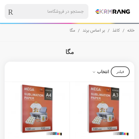
خانه
/
کاغذ
/
بر اساس برند
/
مگا
مگا
انتخاب
فیلتر