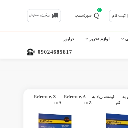
0
|
| ثبت نام
پیگیری سفارش
صورتحساب
ی
لوازم تحریر
درایور
09024685817
به
قیمت، زیاد به
Reference, A
Reference, Z
کم
to Z
to A