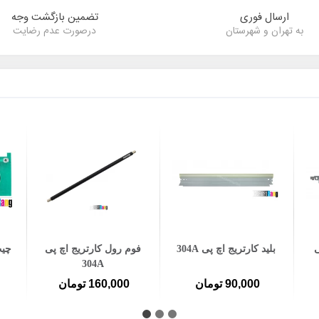
ارسال فوری
تضمین بازگشت وجه
به تهران و شهرستان
درصورت عدم رضایت
افزودن به سبد خرید
افزودن به سبد خرید
ی
بلید کارتریج اچ پی 304A
فوم رول کارتریج اچ پی
چیپ
304A
90,000 تومان
160,000 تومان