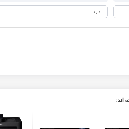
دارد
 اند: