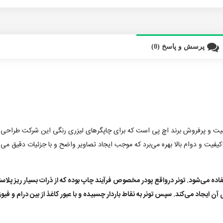
پرسش و پاسخ (0)
یفیت و پرفروش برند اچ پی است که برای چاپگرهای لیزری رنگی این شرکت طراحی ش
اکیفیت و دوام بالا بهره می‌برد که موجب ایجاد تصاویر واضح و با جزئیات دقیق می‌شو
ده می‌شود. تونر درواقع پودر مخصوص فرآیند چاپ بوده که از ذرات بسیار ریز پلاستی
آن ایجاد می‌کند. سپس تونر به نقاط باردار چسبیده و با عبور کاغذ از بین درام و فیو