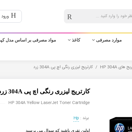
ورود 
موارد مصرفی
کاغذ
مواد مصرفی بر اساس مدل کپ
ج های HP 304A
/
کارتریج لیزری رنگی اچ پی 304A زرد
کارتریج لیزری رنگی اچ پی 304A زرد
HP 304A Yellow LaserJet Toner Cartridge
برند :
Hp
اولین نفری باشید که سوال می پرسید