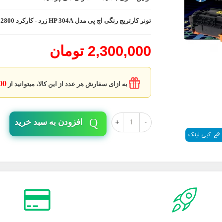
تونر کارتریج رنگی اچ پی مدل HP 304A زرد - کارکرد 2800 برگ - کد فنی CC532A
2,300,000 تومان
7500
به ازای سفارش هر عدد از این کالا، میتوانید از
+
-
افزودن به سبد خرید
کپی لینک