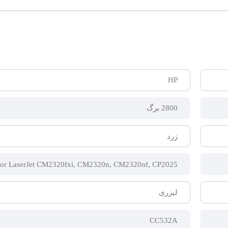
HP
2800 برگ
زرد
or LaserJet CM2320fxi, CM2320n, CM2320nf, CP2025
لیزری
CC532A