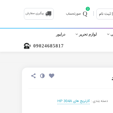
0
|
| ثبت نام
پیگیری سفارش
صورتحساب
ی
لوازم تحریر
درایور
09024685817
دسته بندی :
کارتریج های HP 304A