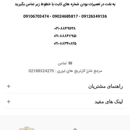
به علت در تعمیرات بودن شماره های ثابت با خطوط زیر تماس بگیرید
09126349136 - 09024685817 - 09106703474
۰۲۱-۸۸۴۹۱۶۲۸
۰۲۱-۸۸۸۴۷۹۵۱
۰۲۱-۸۸۳۴۰۸۲۵
☎
تماس
مرجع شارژ کارتریج های لیزری : 02188324275
راهنمای مشتریان
لینک های مفید