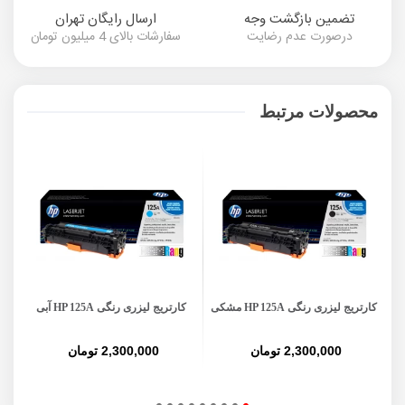
تضمین بازگشت وجه
ارسال رایگان تهران
درصورت عدم رضایت
سفارشات بالای 4 میلیون تومان
محصولات مرتبط
کارتریج لیزری رنگی HP 125A مشکی
کارتریج لیزری رنگی HP 125A آبی
کا
2,300,000 تومان
2,300,000 تومان