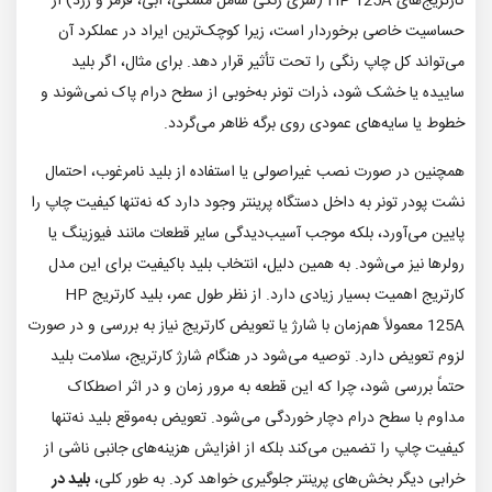
کارتریج‌های HP 125A (سری رنگی شامل مشکی، آبی، قرمز و زرد) از
حساسیت خاصی برخوردار است، زیرا کوچک‌ترین ایراد در عملکرد آن
می‌تواند کل چاپ رنگی را تحت تأثیر قرار دهد. برای مثال، اگر بلید
ساییده یا خشک شود، ذرات تونر به‌خوبی از سطح درام پاک نمی‌شوند و
خطوط یا سایه‌های عمودی روی برگه ظاهر می‌گردد.
همچنین در صورت نصب غیراصولی یا استفاده از بلید نامرغوب، احتمال
نشت پودر تونر به داخل دستگاه پرینتر وجود دارد که نه‌تنها کیفیت چاپ را
پایین می‌آورد، بلکه موجب آسیب‌دیدگی سایر قطعات مانند فیوزینگ یا
رولرها نیز می‌شود. به همین دلیل، انتخاب بلید باکیفیت برای این مدل
کارتریج اهمیت بسیار زیادی دارد. از نظر طول عمر، بلید کارتریج HP
125A معمولاً هم‌زمان با شارژ یا تعویض کارتریج نیاز به بررسی و در صورت
لزوم تعویض دارد. توصیه می‌شود در هنگام شارژ کارتریج، سلامت بلید
حتماً بررسی شود، چرا که این قطعه به مرور زمان و در اثر اصطکاک
مداوم با سطح درام دچار خوردگی می‌شود. تعویض به‌موقع بلید نه‌تنها
کیفیت چاپ را تضمین می‌کند بلکه از افزایش هزینه‌های جانبی ناشی از
خرابی دیگر بخش‌های پرینتر جلوگیری خواهد کرد. به طور کلی،
بلید در