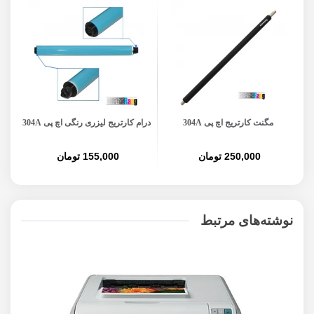
مگنت کارتریج اچ پی 304A
درام کارتریج لیزری رنگی اچ پی 304A
250,000 تومان
155,000 تومان
نوشته‌های مرتبط