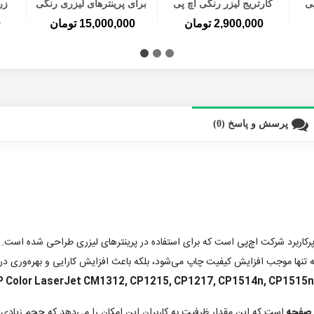
پی
کارتریج لیزر رنگی اچ پی
برای پرینترهای لیزری رنگی
زر
125A سری کامل
اچ پی و کانن سری کامل
2,900,000 تومان
15,000,000 تومان
0
پرسش و پاسخ (0)
کاربرد شرکت اچ‌پی است که برای استفاده در پرینترهای لیزری طراحی شده است. این 
HP Color LaserJet CM1312, CP1215, CP1217, CP1514n, CP1515 و.
است که این مقدار ظرفیت به کاربران این امکان را می‌دهد که حجم زیادی از