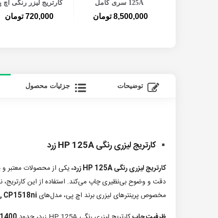
 کامل
125A سری کامل
کارتریج لیزر رنگی اچ 
125A زرد
ومان
8,500,000 تومان
720,000 تومان
توضیحات
جزئیات محصول
کارتریج لیزری رنگی HP 125A
زرد
کارتریج لیزری رنگی HP 125A زرد،
یکی از محصولات معتبر و پر
مخصوص پرینترهای لیزری برند اچ پی، مدل‌های
n, CP1518ni
ظرفیت چاپ
کارتریج لیزری رنگی HP 125A زرد، حدود
1400 صفحه