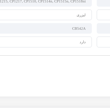
P1215, CP1217, CP1510, CP1514n, CP1515n, CP1518ni
لیزری
CB542A
دارد