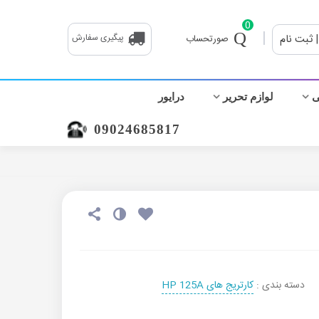
0
|
| ثبت نام
پیگیری سفارش
صورتحساب
ی
لوازم تحریر
درایور
09024685817
دسته بندی :
کارتریج های HP 125A