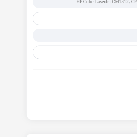
HP Color LaserJet CM1312, C