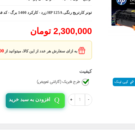
تونر کارتریج رنگی HP 125A زرد - کارکرد 1400 برگ - کد فنی CB542A
2,300,000 تومان
7500
به ازای سفارش هر عدد از این کالا، میتوانید از
کیفیت
طرح فابریک (گارانتی تعویض)
کپی لینک
+
-
افزودن به سبد خرید