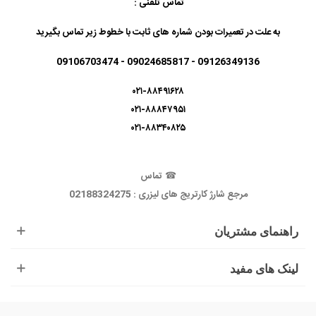
تماس تلفنی :
به علت در تعمیرات بودن شماره های ثابت با خطوط زیر تماس بگیرید
09126349136 - 09024685817 - 09106703474
۰۲۱-۸۸۴۹۱۶۲۸
۰۲۱-۸۸۸۴۷۹۵۱
۰۲۱-۸۸۳۴۰۸۲۵
☎
تماس
مرجع شارژ کارتریج های لیزری : 02188324275
راهنمای مشتریان
لینک های مفید