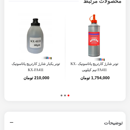
محصولات مرتبط
تونر شارژ کارتریج پاناسونیک KX-
تونر یکبار شارژ کارتریج پاناسونیک
FA411 نیم کیلویی
KX-FA411
1,754,000 تومان
210,000 تومان
توضیحات