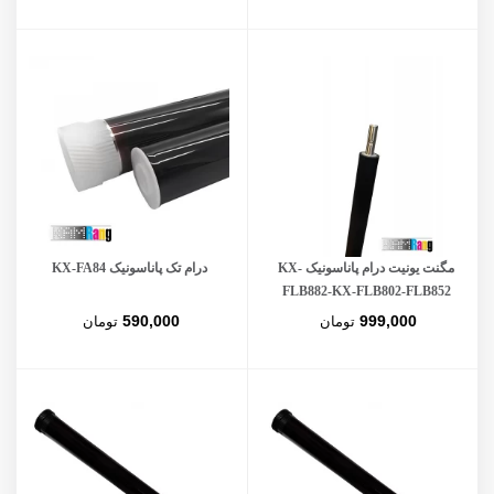
مگنت یونیت درام پاناسونیک KX-
درام تک پاناسونیک KX-FA84
FLB882-KX-FLB802-FLB852
590,000
999,000
تومان
تومان