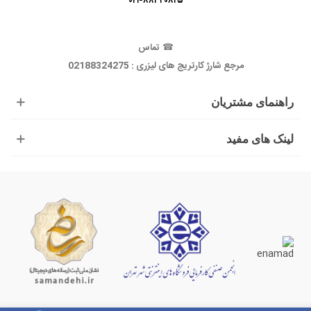
۰۲۱-۸۸۳۴۰۸۲۵
☎
تماس
مرجع شارژ کارتریج های لیزری : 02188324275
راهنمای مشتریان
لینک های مفید