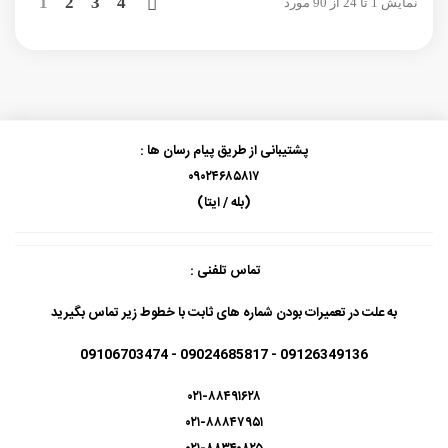
بعدی
1
2
3
4
نمایش 1 تا 24 از 90 مورد
پشتیبانی از طریق پیام رسان ها :
۰۹۰۲۴۶۸۵۸۱۷
(بله / ایتا)
تماس تلفنی :
به علت در تعمیرات بودن شماره های ثابت با خطوط زیر تماس بگیرید
09126349136 - 09024685817 - 09106703474
۰۲۱-۸۸۴۹۱۶۲۸
۰۲۱-۸۸۸۴۷۹۵۱