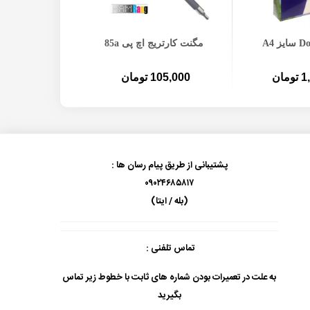
ه سبد خرید
افزودن به سبد خرید
افزودن 
مگنت کارتریج اچ پی 85a
کارتریج لیزری HP 12A مشکی
ان
105,000 تومان
1,450,000 تو
پشتیبانی از طریق پیام رسان ها :
۰۹۰۲۴۶۸۵۸۱۷
(بله / ایتا)
تماس تلفنی :
به علت در تعمیرات بودن شماره های ثابت با خطوط زیر تماس
بگیرید