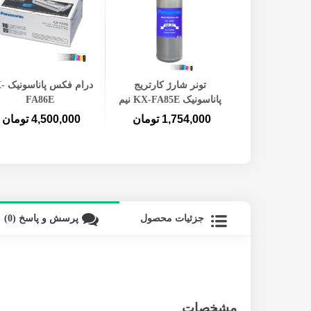
افزودن به سبد خرید
افزودن به سبد خرید
تونر شارژ کارتریج
درام ف
پاناسونیک KX-FA85E نیم
FA86E
کیلویی
1,754,000 تومان
4,500,000 تومان
جزئیات محصول
پرسش و پاسخ (0)
مشخصات