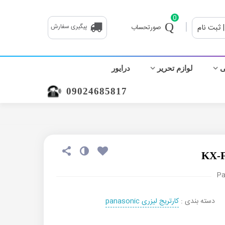
0
|
| ثبت نام
پیگیری سفارش
صورتحساب
ی
لوازم تحریر
درایور
09024685817
Pa
دسته بندی :
کارتریج لیزری panasonic