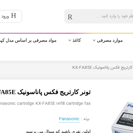
ورود 
موارد مصرفی
کاغذ
مواد مصرفی بر اساس مدل کپ
کارتریج فکس پاناسونیک KX-FA85E
تونر کارتریج فکس پاناسونیک KX-FA85E
nasonic cartridge KX-FA85E refill cartridge fax
برند :
Panasonic
اولین نفری باشید که سوال می پرسید