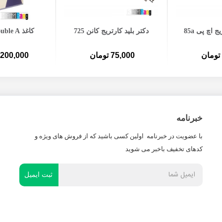
ه سبد خرید
افزودن به سبد خرید
افزودن ب
ج اچ پی 85a
دکتر بلید کارتریج کانن 725
کاغذ Double A سایز A4
75,000 تومان
1,200,000 توم
خبرنامه
با عضویت در خبرنامه اولین کسی باشید که از فروش های ویژه و
کدهای تخفیف باخبر می شوید