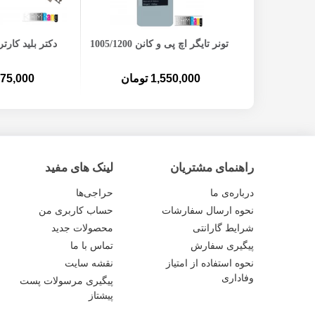
افزودن به سبد خرید
افزودن ب
تونر تایگر اچ پی و کانن 1005/1200
دکتر بلید کارتری
1,550,000 تومان
75,000 تومان
راهنمای مشتریان
لینک های مفید
درباره‌ی ما
حراجی‌ها
نحوه ارسال سفارشات
حساب کاربری من
شرایط گارانتی
محصولات جدید
پیگیری سفارش
تماس با ما
نحوه استفاده از امتیاز
نقشه سایت
وفاداری
پیگیری مرسولات پست
پیشتاز