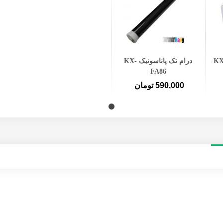
افزودن به سبد خرید
کس پاناسونیک KX-
درام تک پاناسونیک KX-
FA86
590,000 تومان