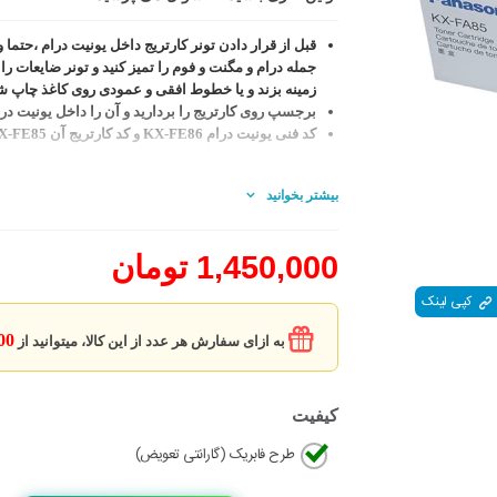
قبل از قرار دادن تونر کارتریج داخل یونیت درام ،حتما
جمله درام و مگنت و فوم را تمیز کنید و تونر ضایعات را
زمینه بزند و یا خطوط افقی و عمودی روی کاغذ چاپ ش
برجسپ روی کارتریج را بردارید و آن را داخل یونیت در
کد فنی یونیت درام KX-FE86 و کد کارتریج آن KX-FE85 میباشد .
بیشتر بخوانید
1,450,000 تومان
کپی لینک
6000
به ازای سفارش هر عدد از این کالا، میتوانید از
کیفیت
طرح فابریک (گارانتی تعویض)