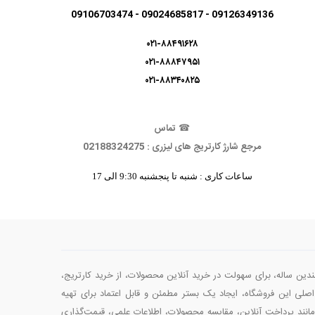
09126349136 - 09024685817 - 09106703474
۰۲۱-۸۸۴۹۱۶۲۸
۰۲۱-۸۸۸۴۷۹۵۱
۰۲۱-۸۸۳۴۰۸۲۵
☎
تماس
مرجع شارژ کارتریج های لیزری : 02188324275
ساعات کاری : شنبه تا پنجشنبه 9:30 الی 17
چندین ساله، برای سهولت در خرید آنلاین محصولات، از خرید کارتریج‌،
صلی این فروشگاه، ایجاد یک بستر مطمئن و قابل اعتماد برای تهیه
انند پرداخت آنلاین، مقایسه محصولات، اطلاعات علمی، قیمت‌گذاری