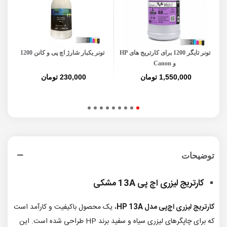
تونر تایگر 1200 برای کارتریج های HP
تونر یکبار شارژ اچ پی و کانن 1200
سی
و Canon
1,550,000 تومان
230,000 تومان
توضیحات
کارتریج لیزری اچ پی 13A مشکی
کارتریج لیزری اچ‌پی مدل HP 13A
، یک محصول باکیفیت و کارآمد است
که برای چاپگرهای لیزری سیاه و سفید برند HP طراحی شده است. این