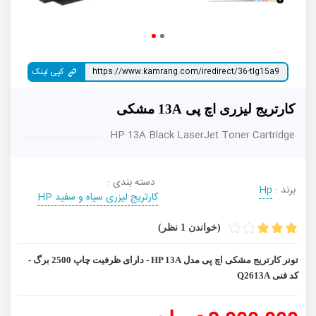
کپی لینک
کارتریج لیزری اچ پی 13A مشکی
HP 13A Black LaserJet Toner Cartridge
دسته بندی :
برند :
Hp
کارتریج لیزری سیاه و سفید HP
(خواندن 1 نظر)
تونر کارتریج مشکی اچ پی مدل HP 13A - دارای ظرفیت چاپ 2500 برگ -
کد فنی Q2613A