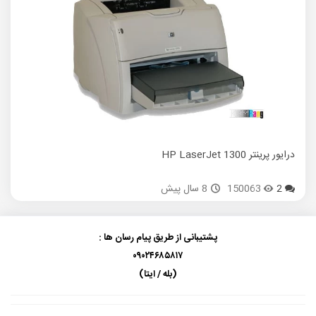
درایور پرینتر HP LaserJet 1300
درایور 
2
150063
8 سال پیش
پشتیبانی از طریق پیام رسان ها :
۰۹۰۲۴۶۸۵۸۱۷
(بله / ایتا)