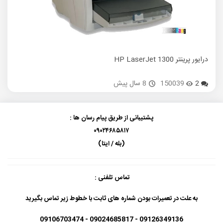
درایور پرینتر HP LaserJet 1300
درایور 
2
150039
8 سال پیش
پشتیبانی از طریق پیام رسان ها :
۰۹۰۲۴۶۸۵۸۱۷
(بله / ایتا)
تماس تلفنی :
به علت در تعمیرات بودن شماره های ثابت با خطوط زیر تماس بگیرید
09126349136 - 09024685817 - 09106703474