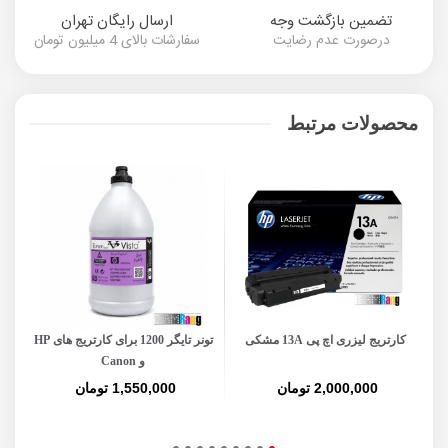
تضمین بازگشت وجه
ارسال رایگان تهران
درصورت عدم رضایت
سفارشات بالای 4 میلیون تومان
محصولات مرتبط
کارتریج لیزری اچ پی 13A مشکی
تونر تایگر 1200 برای کارتریج های HP
ت
و Canon
2,000,000 تومان
1,550,000 تومان