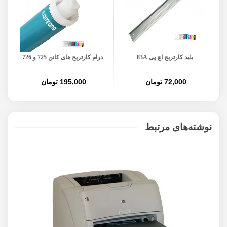
بلید کارتریج اچ پی 83A
درام کارتریج های کانن 725 و 726
72,000 تومان
195,000 تومان
نوشته‌های مرتبط