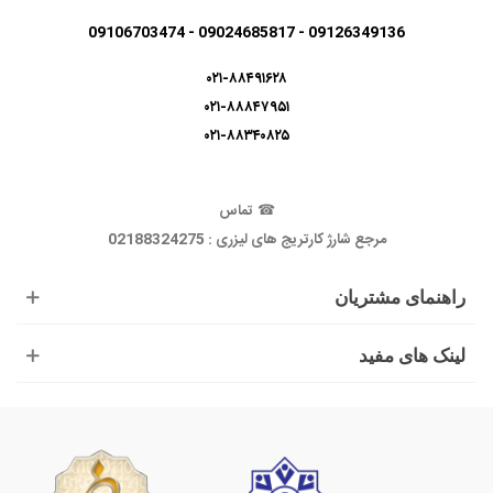
09126349136 - 09024685817 - 09106703474
۰۲۱-۸۸۴۹۱۶۲۸
۰۲۱-۸۸۸۴۷۹۵۱
۰۲۱-۸۸۳۴۰۸۲۵
☎
تماس
مرجع شارژ کارتریج های لیزری : 02188324275
راهنمای مشتریان
لینک های مفید