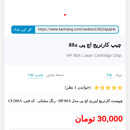
کپی لینک
چیپ کارتریج اچ پی 80a
HP 80A Laser Cartridge Chip
برند :
Hp
دسته بندی :
چیپ Hp
(خواندن 1 نظر)
چیپست کارتریج لیزری اچ پی مدل HP 80A - رنگ مشکی - کد فنی: CF280A
30,000 تومان