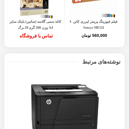
فیلم فیوزینگ پرینتر لیزری کانن I-
کاغذ سمی گلاسه (ساتین) بایتک سایز
Sensys MF211
A4 وزن 260 گرم 20 برگ
560,000 تومان
تماس با فروشگاه
نوشته‌های مرتبط