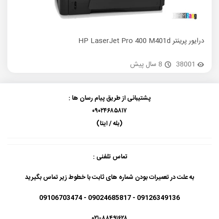
درایور پرینتر HP LaserJet Pro 400 M401d
درایور پ
38001
8 سال پیش
پشتیبانی از طریق پیام رسان ها :
۰۹۰۲۴۶۸۵۸۱۷
(بله / ایتا)
تماس تلفنی :
به علت در تعمیرات بودن شماره های ثابت با خطوط زیر تماس بگیرید
09126349136 - 09024685817 - 09106703474
۰۲۱-۸۸۴۹۱۶۲۸